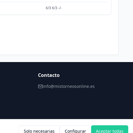
6/3 6/3 -/-
Contacto
info@mistorneosonline.es
Solo necesarias
Configurar
Aceptar todas