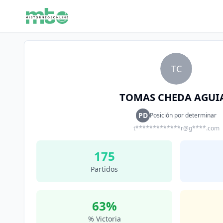
TC
TOMAS CHEDA AGUI
PD
Posición por determinar
t*************r@g****.com
175
Partidos
63
%
% Victoria