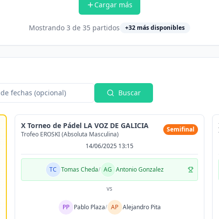
Cargar más
Mostrando
3
de
35
partidos
+
32
más disponibles
de fechas (opcional)
Buscar
X Torneo de Pádel LA VOZ DE GALICIA
Semifinal
Trofeo EROSKI (Absoluta Masculina)
14/06/2025 13:15
TC
Tomas Cheda
/
AG
Antonio Gonzalez
vs
PP
Pablo Plaza
/
AP
Alejandro Pita