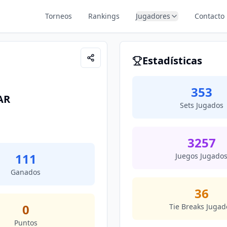
Torneos
Rankings
Jugadores
Contacto
Estadísticas
353
AR
Sets Jugados
3257
111
Juegos Jugado
Ganados
36
0
Tie Breaks Jugad
Puntos