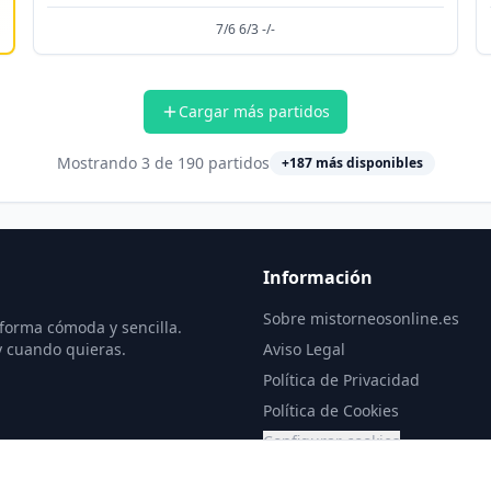
7/6 6/3 -/-
Cargar más partidos
Mostrando
3
de
190
partidos
+
187
más disponibles
Información
Sobre mistorneosonline.es
 forma cómoda y sencilla.
y cuando quieras.
Aviso Legal
Política de Privacidad
Política de Cookies
Configurar cookies