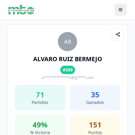
AR
ALVARO RUIZ BERMEJO
#209
a************o@g****.com
71
35
Partidos
Ganados
49
%
151
% Victoria
Puntos