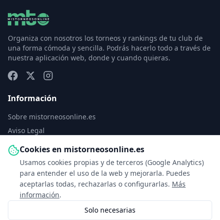
Organiza con nosotros los torneos y rankings de tu club de
una forma cómoda y sencilla. Podrás hacerlo todo a través de
nuestra aplicación web, donde y cuando quieras.
Información
Sobre mistorneosonline.es
Aviso Legal
Política de Privacidad
Cookies en mistorneosonline.es
Política de Cookies
Usamos cookies propias y de terceros (Google Analytics)
Configurar cookies
para entender el uso de la web y mejorarla. Puedes
aceptarlas todas, rechazarlas o configurarlas.
Más
Contacto
información
.
Solo necesarias
info@mistorneosonline.es