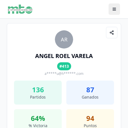
AR
ANGEL ROEL VARELA
#413
a*****u@h******.com
136
87
Partidos
Ganados
64
%
94
% Victoria
Puntos