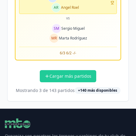
AR
Angel Roel
vs
SM
Sergio Miguel
MR
Marta Rodríguez
6/3 6/2 -/-
Cargar más partidos
Mostrando
3
de
143
partidos
+
140
más disponibles
Organiza con nosotros los torneos y rankings de tu club de