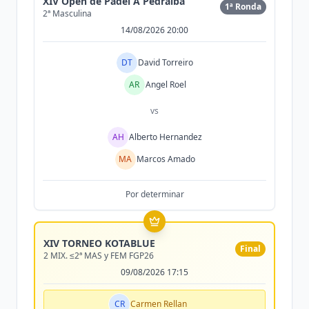
XIV Open de Padel A Pedralba
1ª Ronda
2ª Masculina
14/08/2026 20:00
DT
David Torreiro
AR
Angel Roel
vs
AH
Alberto Hernandez
MA
Marcos Amado
Por determinar
XIV TORNEO KOTABLUE
Final
2 MIX. ≤2ª MAS y FEM FGP26
09/08/2026 17:15
CR
Carmen Rellan