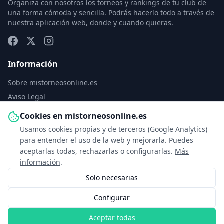
Organiza con nosotros los torneos y rankings de tu club de
una forma cómoda y sencilla. Podrás hacerlo todo a través de
nuestra aplicación web, donde y cuando quieras.
Información
Sobre mistorneosonline.es
Aviso Legal
Política de Privacidad
Cookies en mistorneosonline.es
Política de Cookies
Usamos cookies propias y de terceros (Google Analytics)
Configurar cookies
para entender el uso de la web y mejorarla. Puedes
aceptarlas todas, rechazarlas o configurarlas.
Más
Contacto
información
.
Solo necesarias
info@mistorneosonline.es
Configurar
© 2026 Copyright: mistorneosonline.es
Aceptar todas