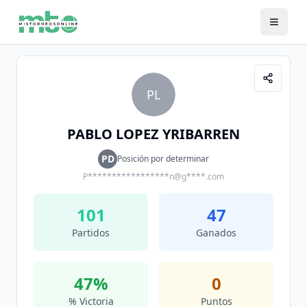
PL
PABLO LOPEZ YRIBARREN
PD
Posición por determinar
P*****************n@g****.com
101
47
Partidos
Ganados
47
%
0
% Victoria
Puntos