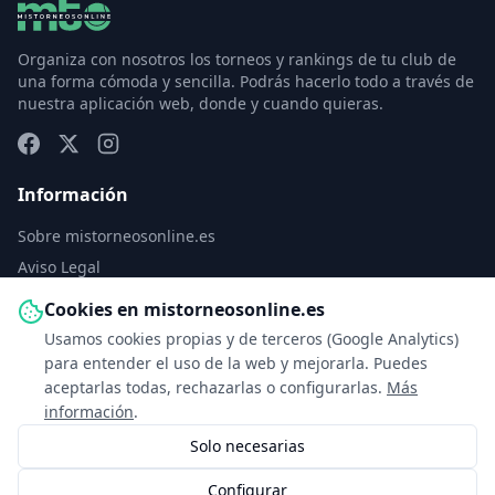
Organiza con nosotros los torneos y rankings de tu club de
una forma cómoda y sencilla. Podrás hacerlo todo a través de
nuestra aplicación web, donde y cuando quieras.
Información
Sobre mistorneosonline.es
Aviso Legal
Política de Privacidad
Cookies en mistorneosonline.es
Política de Cookies
Usamos cookies propias y de terceros (Google Analytics)
Configurar cookies
para entender el uso de la web y mejorarla. Puedes
aceptarlas todas, rechazarlas o configurarlas.
Más
Contacto
información
.
Solo necesarias
info@mistorneosonline.es
Configurar