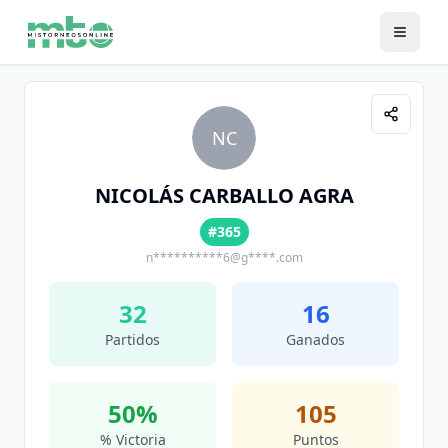
NC
NICOLÁS CARBALLO AGRA
#365
n**********6@g****.com
32
16
Partidos
Ganados
50
%
105
% Victoria
Puntos