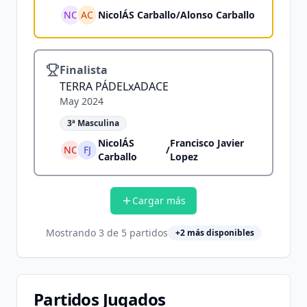
NC
AC
NicolÁS Carballo
/
Alonso Carballo
Finalista
TERRA PÁDELxADACE
May 2024
3ª Masculina
NicolÁS
Francisco Javier
NC
FJ
/
Carballo
Lopez
Cargar más
Mostrando
3
de
5
partidos
+
2
más disponibles
Partidos Jugados