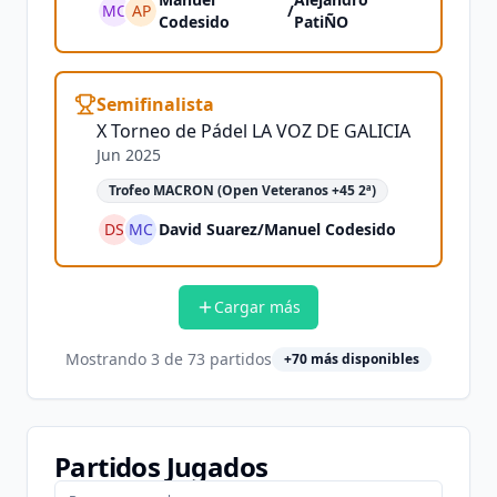
MC
AP
/
Codesido
PatiÑO
Semifinalista
X Torneo de Pádel LA VOZ DE GALICIA
Jun 2025
Trofeo MACRON (Open Veteranos +45 2ª)
DS
MC
David Suarez
/
Manuel Codesido
Cargar más
Mostrando
3
de
73
partidos
+
70
más disponibles
Partidos Jugados