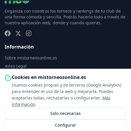
Organiza con nosotros los torneos y rankings de tu club de
una forma cómoda y sencilla. Podrás hacerlo todo a través de
nuestra aplicación web, donde y cuando quieras.
Información
Sobre mistorneosonline.es
Aviso Legal
Política de Privacidad
Cookies en mistorneosonline.es
Política de Cookies
Usamos cookies propias y de terceros (Google Analytics)
Configurar cookies
para entender el uso de la web y mejorarla. Puedes
aceptarlas todas, rechazarlas o configurarlas.
Más
Contacto
información
.
Solo necesarias
info@mistorneosonline.es
Configurar