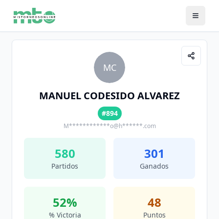
MC
MANUEL CODESIDO ALVAREZ
#894
M************o@h******.com
580
301
Partidos
Ganados
52
%
48
% Victoria
Puntos