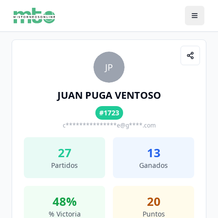
JP
JUAN PUGA VENTOSO
#1723
c***************e@g****.com
27
13
Partidos
Ganados
48
%
20
% Victoria
Puntos