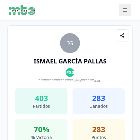
IG
ISMAEL GARCÍA PALLAS
#80
i****************s@h******.com
403
283
Partidos
Ganados
70
%
283
% Victoria
Puntos