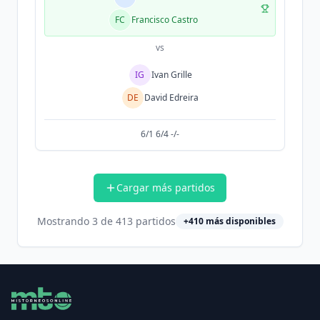
FC
Francisco Castro
vs
IG
Ivan Grille
DE
David Edreira
6/1 6/4 -/-
Cargar más partidos
Mostrando
3
de
413
partidos
+
410
más disponibles