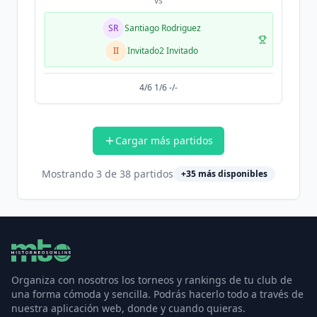
vs
SR
Santiago Rodriguez
II
Invitado2 Invitado
4/6 1/6 -/-
Cargar más partidos
Mostrando
3
de
38
partidos
+
35
más disponibles
Organiza con nosotros los torneos y rankings de tu club de
una forma cómoda y sencilla. Podrás hacerlo todo a través de
nuestra aplicación web, donde y cuando quieras.