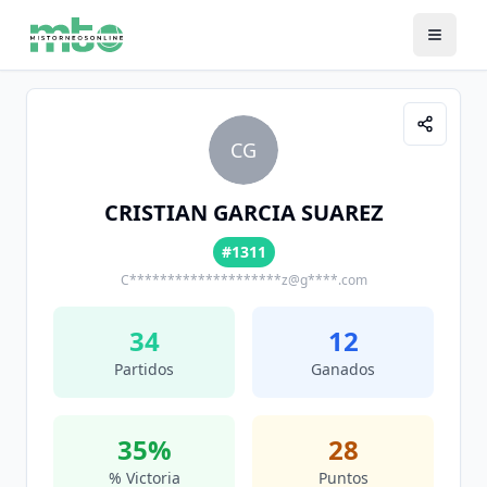
CG
CRISTIAN GARCIA SUAREZ
#1311
C********************z@g****.com
34
12
Partidos
Ganados
35
%
28
% Victoria
Puntos