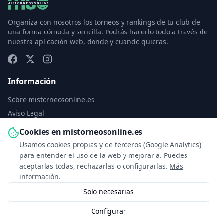
Organiza con nosotros los torneos y rankings de tu club de
una forma cómoda y sencilla. Podrás hacerlo todo a través de
nuestra aplicación web, donde y cuando quieras.
Información
Sobre mistorneosonline.es
Aviso Legal
Política de Privacidad
Cookies en mistorneosonline.es
Política de Cookies
Usamos cookies propias y de terceros (Google Analytics)
Configurar cookies
para entender el uso de la web y mejorarla. Puedes
aceptarlas todas, rechazarlas o configurarlas.
Más
Contacto
información
.
Solo necesarias
info@mistorneosonline.es
Configurar