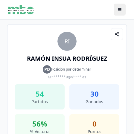
RI
RAMÓN INSUA RODRÍGUEZ
PD
Posición por determinar
M*******9@y****.es
54
30
Partidos
Ganados
56
%
0
% Victoria
Puntos