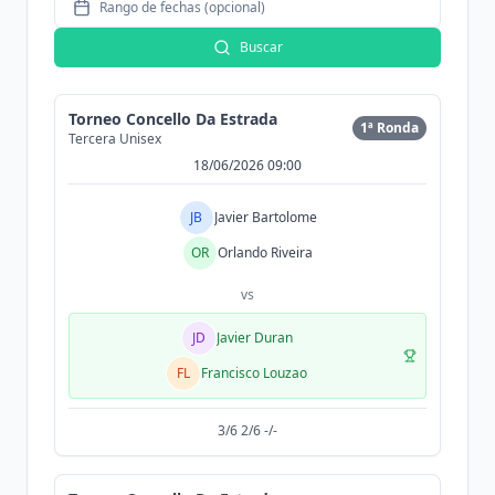
Rango de fechas (opcional)
Buscar
Torneo Concello Da Estrada
1ª Ronda
Tercera Unisex
18/06/2026 09:00
JB
Javier Bartolome
OR
Orlando Riveira
vs
JD
Javier Duran
FL
Francisco Louzao
3/6 2/6 -/-