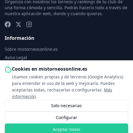
Organiza con nosotros los torneos y rankings de tu club de
una forma cómoda y sencilla. Podrás hacerlo todo a través de
nuestra aplicación web, donde y cuando quieras.
Información
Sobre mistorneosonline.es
Aviso Legal
Política de Privacidad
Cookies en mistorneosonline.es
Política de Cookies
Usamos cookies propias y de terceros (Google Analytics)
Configurar cookies
para entender el uso de la web y mejorarla. Puedes
aceptarlas todas, rechazarlas o configurarlas.
Más
Contacto
información
.
Solo necesarias
info@mistorneosonline.es
Configurar
© 2026 Copyright: mistorneosonline.es
Aceptar todas