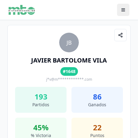
JB
JAVIER BARTOLOME VILA
#1648
j*v@m************.com
193
86
Partidos
Ganados
45
%
22
% Victoria
Puntos