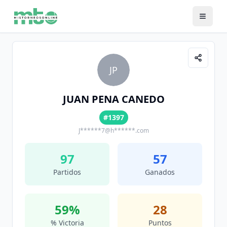
JP
JUAN PENA CANEDO
#1397
J******7@h******.com
97
57
Partidos
Ganados
59
%
28
% Victoria
Puntos