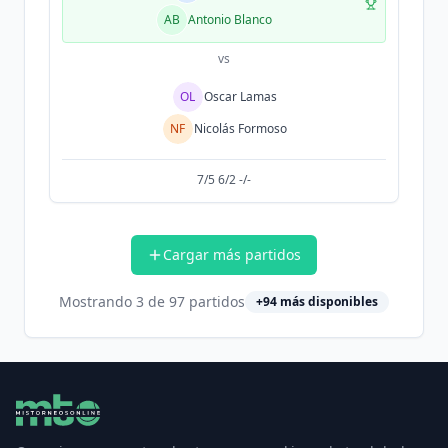
AB
Antonio Blanco
vs
OL
Oscar Lamas
NF
Nicolás Formoso
7/5 6/2 -/-
Cargar más partidos
Mostrando
3
de
97
partidos
+
94
más disponibles