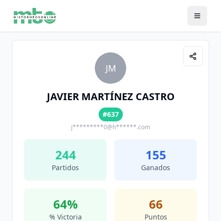
JM
JAVIER MARTÍNEZ CASTRO
#637
j*********0@h******.com
244
155
Partidos
Ganados
64
%
66
% Victoria
Puntos