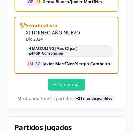
GB
JM
Gema Blanco
/
Javier MartÍNez
Semifinalista
XI TORNEO AÑO NUEVO
Dic 2024
4 MASCULINO [Max 32 par.]
≤4FGP_Consolacion
JM
SC
Javier MartÍNez
/
Sergio Cambeiro
Cargar más
Mostrando
3
de
24
partidos
+
21
más disponibles
Partidos Jugados