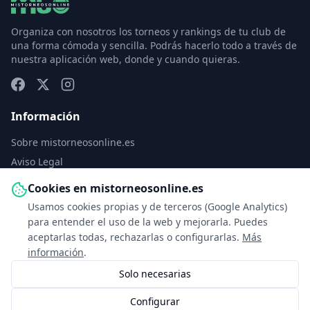
Organiza con nosotros los torneos y rankings de tu club de
una forma cómoda y sencilla. Podrás hacerlo todo a través de
nuestra aplicación web, donde y cuando quieras.
Información
Sobre mistorneosonline.es
Aviso Legal
Política de Privacidad
Cookies en mistorneosonline.es
Política de Cookies
Usamos cookies propias y de terceros (Google Analytics)
Configurar cookies
para entender el uso de la web y mejorarla. Puedes
aceptarlas todas, rechazarlas o configurarlas.
Más
Contacto
información
.
Solo necesarias
info@mistorneosonline.es
Configurar