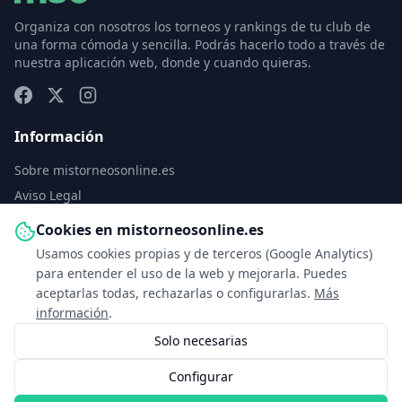
Organiza con nosotros los torneos y rankings de tu club de
una forma cómoda y sencilla. Podrás hacerlo todo a través de
nuestra aplicación web, donde y cuando quieras.
Información
Sobre mistorneosonline.es
Aviso Legal
Política de Privacidad
Cookies en mistorneosonline.es
Política de Cookies
Usamos cookies propias y de terceros (Google Analytics)
Configurar cookies
para entender el uso de la web y mejorarla. Puedes
aceptarlas todas, rechazarlas o configurarlas.
Más
Contacto
información
.
Solo necesarias
info@mistorneosonline.es
Configurar