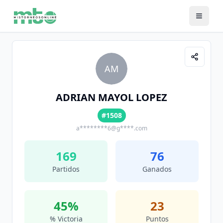
AM
ADRIAN MAYOL LOPEZ
#1508
a********6@g****.com
169
76
Partidos
Ganados
45
%
23
% Victoria
Puntos