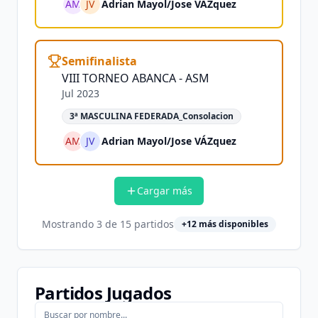
AM
JV
Adrian Mayol
/
Jose VÁZquez
Semifinalista
VIII TORNEO ABANCA - ASM
Jul 2023
3ª MASCULINA FEDERADA_Consolacion
AM
JV
Adrian Mayol
/
Jose VÁZquez
Cargar más
Mostrando
3
de
15
partidos
+
12
más disponibles
Partidos Jugados