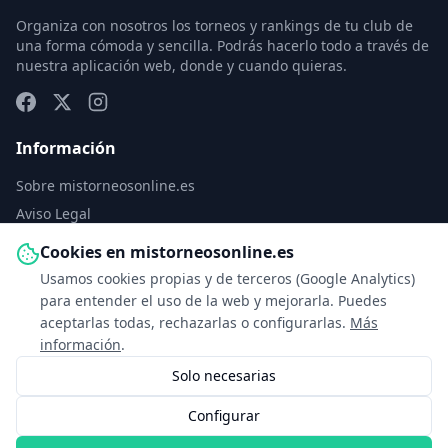
Organiza con nosotros los torneos y rankings de tu club de
una forma cómoda y sencilla. Podrás hacerlo todo a través de
nuestra aplicación web, donde y cuando quieras.
Información
Sobre mistorneosonline.es
Aviso Legal
Política de Privacidad
Cookies en mistorneosonline.es
Política de Cookies
Usamos cookies propias y de terceros (Google Analytics)
Configurar cookies
para entender el uso de la web y mejorarla. Puedes
aceptarlas todas, rechazarlas o configurarlas.
Más
Contacto
información
.
Solo necesarias
info@mistorneosonline.es
Configurar