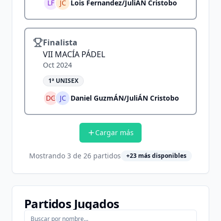
LF
JC
Lois Fernandez
/
JuliÁN Cristobo
Finalista
VII MACÍA PÁDEL
Oct 2024
1ª UNISEX
DG
JC
Daniel GuzmÁN
/
JuliÁN Cristobo
Cargar más
Mostrando
3
de
26
partidos
+
23
más disponibles
Partidos Jugados