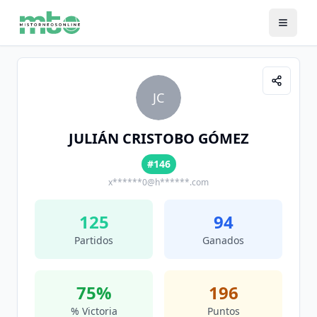
JC
JULIÁN CRISTOBO GÓMEZ
#146
x******0@h******.com
125
94
Partidos
Ganados
75
%
196
% Victoria
Puntos