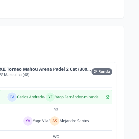
XII Torneo Mahou Arena Padel 2 Cat (300MAX)
2ª Ronda
3ª Masculina (48)
CA
Carlos Andrade
/
YF
Yago Fernández-miranda
vs
YV
Yago Vila
/
AS
Alejandro Santos
WO