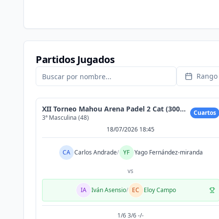
Partidos Jugados
Rango 
XII Torneo Mahou Arena Padel 2 Cat (300MAX)
Cuartos
3ª Masculina (48)
18/07/2026 18:45
CA
Carlos Andrade
/
YF
Yago Fernández-miranda
vs
IA
Iván Asensio
/
EC
Eloy Campo
1/6 3/6 -/-