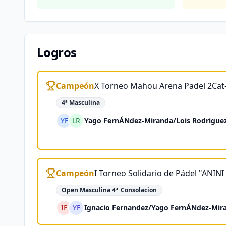
Logros
Campeón
X Torneo Mahou Arena Padel 2Cat
4ª Masculina
YF
LR
Yago FernÁNdez-Miranda
/
Lois Rodrigue
Campeón
I Torneo Solidario de Pádel "ANIN
Open Masculina 4ª_Consolacion
IF
YF
Ignacio Fernandez
/
Yago FernÁNdez-Mir