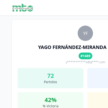
YF
YAGO FERNÁNDEZ-MIRANDA
#1489
y***********a@g****.com
72
Partidos
42
%
% Victoria