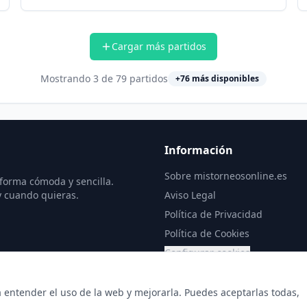
Cargar más partidos
Mostrando
3
de
79
partidos
+
76
más disponibles
Información
Sobre mistorneosonline.es
 forma cómoda y sencilla.
y cuando quieras.
Aviso Legal
Política de Privacidad
Política de Cookies
Configurar cookies
a entender el uso de la web y mejorarla. Puedes aceptarlas todas,
© 2026 Copyright: mistorneosonline.es