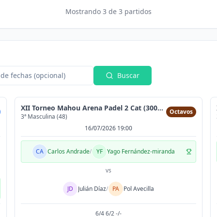
Mostrando
3
de
3
partidos
de fechas (opcional)
Buscar
XII Torneo Mahou Arena Padel 2 Cat (300MAX)
Octavos
3ª Masculina (48)
16/07/2026 19:00
CA
Carlos Andrade
/
YF
Yago Fernández-miranda
vs
JD
Julián Díaz
/
PA
Pol Avecilla
6/4 6/2 -/-