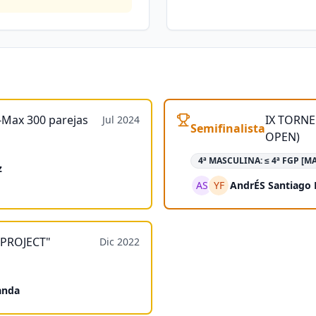
-Max 300 parejas
IX TORN
Jul 2024
Semifinalista
OPEN)
4ª MASCULINA: ≤ 4ª FGP [MA
z
AS
YF
AndrÉS Santiago
I PROJECT"
Dic 2022
anda