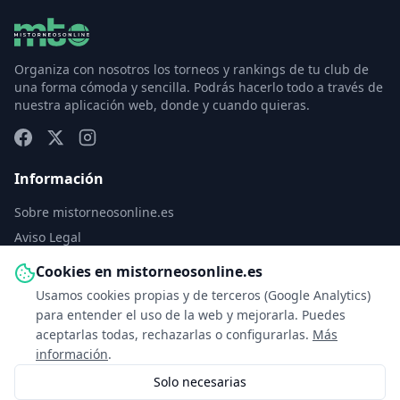
Organiza con nosotros los torneos y rankings de tu club de
una forma cómoda y sencilla. Podrás hacerlo todo a través de
nuestra aplicación web, donde y cuando quieras.
Información
Sobre mistorneosonline.es
Aviso Legal
Política de Privacidad
Cookies en mistorneosonline.es
Política de Cookies
Usamos cookies propias y de terceros (Google Analytics)
Configurar cookies
para entender el uso de la web y mejorarla. Puedes
aceptarlas todas, rechazarlas o configurarlas.
Más
Contacto
información
.
Solo necesarias
info@mistorneosonline.es