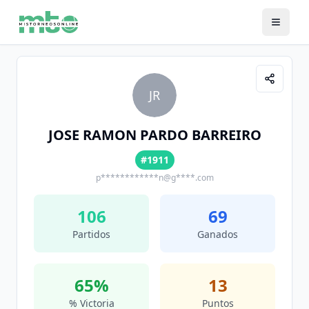
JR
JOSE RAMON PARDO BARREIRO
#1911
p************n@g****.com
106
69
Partidos
Ganados
65
%
13
% Victoria
Puntos