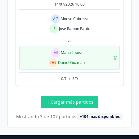
14/07/2026 16:00
AC
Alonso Cabreira
JR
Jose Ramon Pardo
vs
ML
Manu Lopez
DG
Daniel Guzmán
0/1 -/- 5/9
Cargar más partidos
Mostrando
3
de
107
partidos
+
104
más disponibles