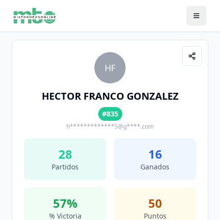
HF
HECTOR FRANCO GONZALEZ
#835
h*************5@g****.com
28
16
Partidos
Ganados
57
%
50
% Victoria
Puntos