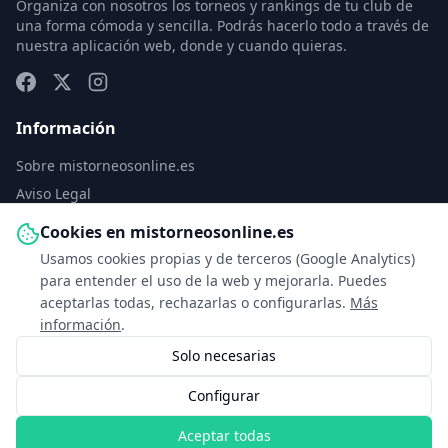
Organiza con nosotros los torneos y rankings de tu club de
una forma cómoda y sencilla. Podrás hacerlo todo a través de
nuestra aplicación web, donde y cuando quieras.
Información
Sobre mistorneosonline.es
Aviso Legal
Política de Privacidad
Cookies en mistorneosonline.es
Política de Cookies
Usamos cookies propias y de terceros (Google Analytics)
Configurar cookies
para entender el uso de la web y mejorarla. Puedes
aceptarlas todas, rechazarlas o configurarlas.
Más
Contacto
información
.
Solo necesarias
info@mistorneosonline.es
Configurar
© 2026 Copyright: mistorneosonline.es
Aceptar todas