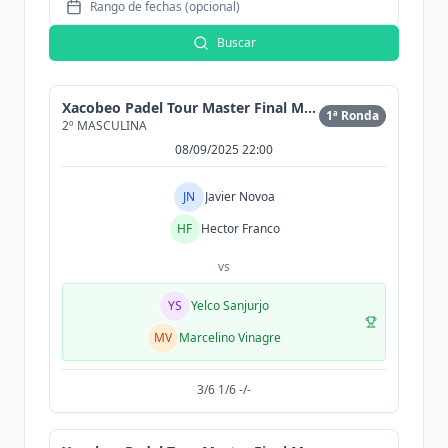
Rango de fechas (opcional)
Buscar
Xacobeo Padel Tour Master Final MAEX Pérez Varela
1ª Ronda
2º MASCULINA
08/09/2025 22:00
JN
Javier Novoa
HF
Hector Franco
vs
YS
Yelco Sanjurjo
MV
Marcelino Vinagre
3/6 1/6 -/-