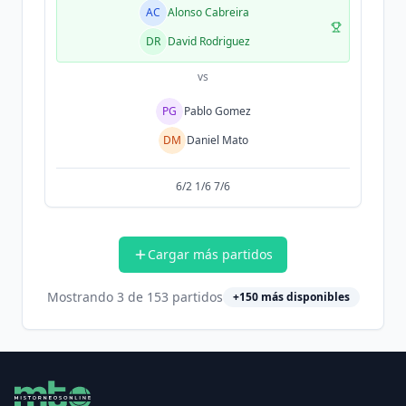
AC
Alonso Cabreira
DR
David Rodriguez
vs
PG
Pablo Gomez
DM
Daniel Mato
6/2 1/6 7/6
Cargar más partidos
Mostrando
3
de
153
partidos
+
150
más disponibles