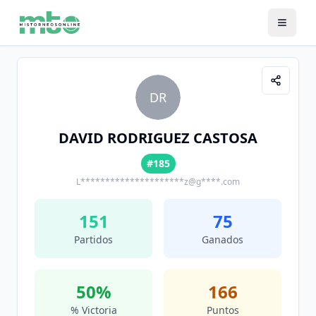
DR
DAVID RODRIGUEZ CASTOSA
#185
L*********************z@g****.com
151
75
Partidos
Ganados
50
%
166
% Victoria
Puntos