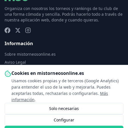
Organiza con nosotros los torneos y rankings de tu club de
una forma cómoda y sencilla. Podrás hacerlo todo a través de
nuestra aplicación web, donde y cuando quieras.
Información
Sobre mistorneosonline.es
Aviso Legal
Política de Privacidad
Cookies en mistorneosonline.es
Política de Cookies
Usamos cookies propias y de terceros (Google Analytics)
Configurar cookies
para entender el uso de la web y mejorarla. Puedes
aceptarlas todas, rechazarlas o configurarlas.
Más
Contacto
información
.
Solo necesarias
info@mistorneosonline.es
Configurar