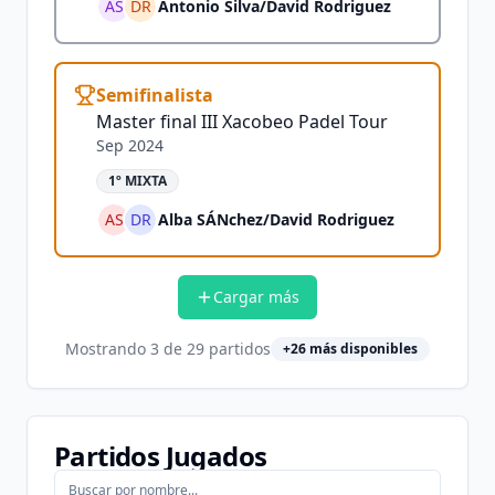
AS
DR
Antonio Silva
/
David Rodriguez
Semifinalista
Master final III Xacobeo Padel Tour
Sep 2024
1º MIXTA
AS
DR
Alba SÁNchez
/
David Rodriguez
Cargar más
Mostrando
3
de
29
partidos
+
26
más disponibles
Partidos Jugados