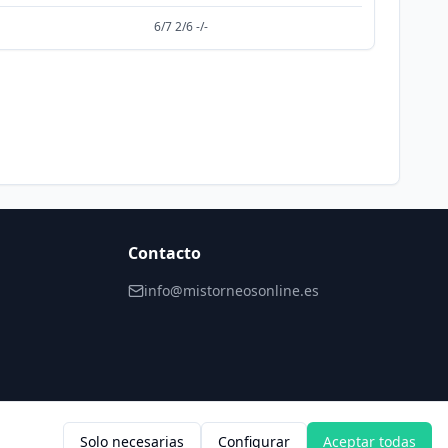
6/7 2/6 -/-
Contacto
info@mistorneosonline.es
Solo necesarias
Configurar
Aceptar todas