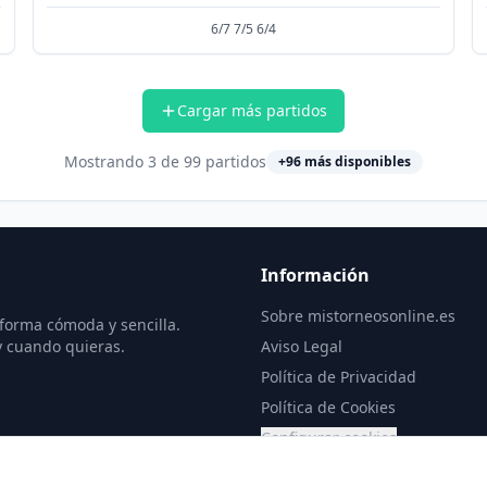
6/7 7/5 6/4
Cargar más partidos
Mostrando
3
de
99
partidos
+
96
más disponibles
Información
Sobre mistorneosonline.es
 forma cómoda y sencilla.
y cuando quieras.
Aviso Legal
Política de Privacidad
Política de Cookies
Configurar cookies