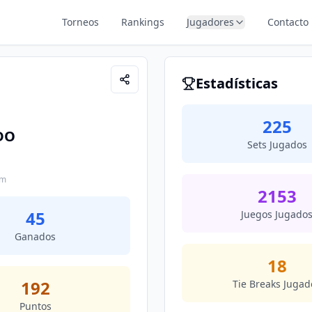
Torneos
Rankings
Jugadores
Contacto
Estadísticas
225
DO
Sets Jugados
om
2153
45
Juegos Jugado
Ganados
18
192
Tie Breaks Jugad
Puntos