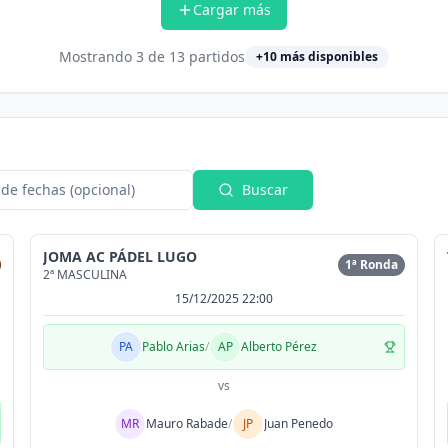
Cargar más
Mostrando
3
de
13
partidos
+
10
más disponibles
de fechas (opcional)
Buscar
JOMA AC PÁDEL LUGO
1ª Ronda
2ª MASCULINA
15/12/2025 22:00
PA
Pablo Arias
/
AP
Alberto Pérez
vs
MR
Mauro Rabade
/
JP
Juan Penedo