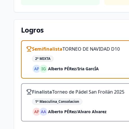
Logros
Semifinalista
TORNEO DE NAVIDAD D10
2ª MIXTA
AP
IG
Alberto PÉRez
/
Iria GarcÍA
Finalista
Torneo de Pádel San Froilán 2025
1ª Masculina_Consolacion
AP
AA
Alberto PÉRez
/
Alvaro Alvarez