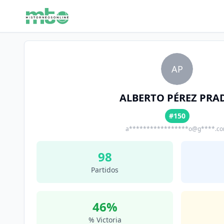
AP
ALBERTO PÉREZ PRA
#150
a*****************o@g****.c
98
Partidos
46
%
% Victoria