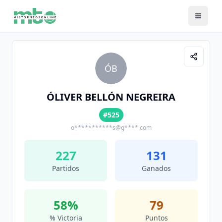
ÓB
ÓLIVER BELLÓN NEGREIRA
#525
o***********s@g****.com
227
131
Partidos
Ganados
58
%
79
% Victoria
Puntos