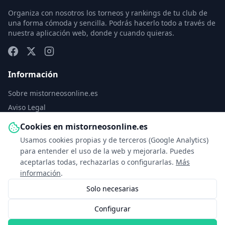
Organiza con nosotros los torneos y rankings de tu club de
una forma cómoda y sencilla. Podrás hacerlo todo a través de
nuestra aplicación web, donde y cuando quieras.
Información
Sobre mistorneosonline.es
Aviso Legal
Política de Privacidad
Cookies en mistorneosonline.es
Política de Cookies
Usamos cookies propias y de terceros (Google Analytics)
Configurar cookies
para entender el uso de la web y mejorarla. Puedes
aceptarlas todas, rechazarlas o configurarlas.
Más
Contacto
información
.
Solo necesarias
info@mistorneosonline.es
Configurar