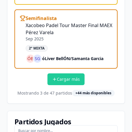
Semifinalista
Xacobeo Padel Tour Master Final MAEX
Pérez Varela
Sep 2025
2º MIXTA
ÓB
SG
óLiver BellÓN
/
Samanta Garcia
Cargar más
Mostrando
3
de
47
partidos
+
44
más disponibles
Partidos Jugados