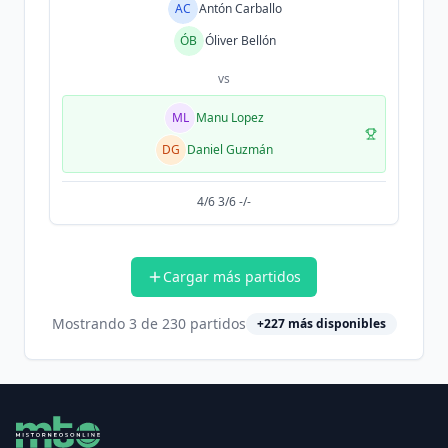
AC
Antón Carballo
ÓB
Óliver Bellón
vs
ML
Manu Lopez
DG
Daniel Guzmán
4/6 3/6 -/-
Cargar más partidos
Mostrando
3
de
230
partidos
+
227
más disponibles