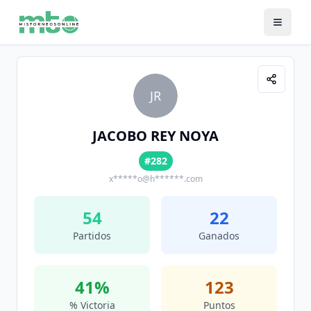
JR
JACOBO REY NOYA
#282
x*****o@h******.com
54
22
Partidos
Ganados
41
%
123
% Victoria
Puntos