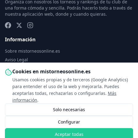
Organiza con nosotros los torneos y rankings de tu club de
una forma cómoda y sencilla. Podrás hacerlo todo a través de
nuestra aplicación web, donde y cuando quieras.
Información
Sobre mistorneosonline.es
Aviso Legal
Política de Privacidad
Cookies en mistorneosonline.es
Política de Cookies
Usamos cookies propias y de terceros (Google Analytics)
Configurar cookies
para entender el uso de la web y mejorarla. Puedes
aceptarlas todas, rechazarlas o configurarlas.
Más
Contacto
información
.
Solo necesarias
info@mistorneosonline.es
Configurar
© 2026 Copyright: mistorneosonline.es
Aceptar todas