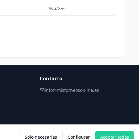
4/6 2/6 -/-
Contacto
info@mistorneosonline.es
Solo necesarias
Configurar
Aceptar todas