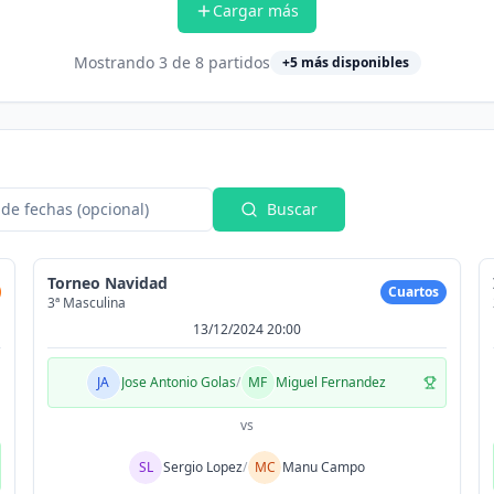
Cargar más
Mostrando
3
de
8
partidos
+
5
más disponibles
de fechas (opcional)
Buscar
Torneo Navidad
Cuartos
3ª Masculina
13/12/2024 20:00
JA
Jose Antonio Golas
/
MF
Miguel Fernandez
vs
SL
Sergio Lopez
/
MC
Manu Campo