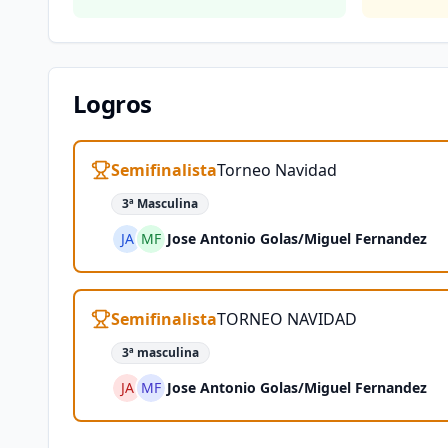
Logros
Semifinalista
Torneo Navidad
3ª Masculina
JA
MF
Jose Antonio Golas
/
Miguel Fernandez
Semifinalista
TORNEO NAVIDAD
3ª masculina
JA
MF
Jose Antonio Golas
/
Miguel Fernandez