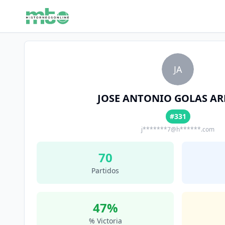
JA
JOSE ANTONIO GOLAS A
#331
j*******7@h******.com
70
Partidos
47
%
% Victoria