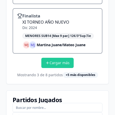
Finalista
XI TORNEO AÑO NUEVO
Dic 2024
MENORES SUB14 [Max 9 par.] 12€/3ºSup.Tie
MJ
MJ
Martina Juane
/
Mateo Juane
Cargar más
Mostrando
3
de
8
partidos
+
5
más disponibles
Partidos Jugados