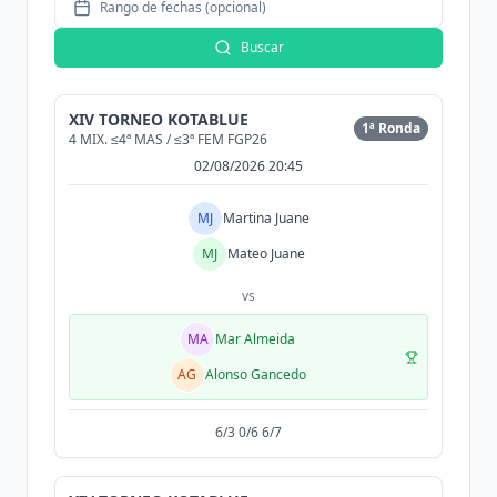
Rango de fechas (opcional)
Buscar
XIV TORNEO KOTABLUE
1ª Ronda
4 MIX. ≤4ª MAS / ≤3ª FEM FGP26
02/08/2026 20:45
MJ
Martina Juane
MJ
Mateo Juane
vs
MA
Mar Almeida
AG
Alonso Gancedo
6/3 0/6 6/7