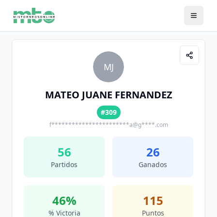
MJ
MATEO JUANE FERNANDEZ
#309
f***********************a@g****.com
56
26
Partidos
Ganados
46
%
115
% Victoria
Puntos