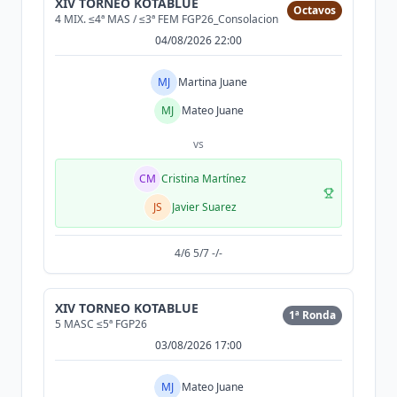
XIV TORNEO KOTABLUE
Octavos
4 MIX. ≤4ª MAS / ≤3ª FEM FGP26_Consolacion
04/08/2026 22:00
MJ
Martina Juane
MJ
Mateo Juane
vs
CM
Cristina Martínez
JS
Javier Suarez
4/6 5/7 -/-
XIV TORNEO KOTABLUE
1ª Ronda
5 MASC ≤5ª FGP26
03/08/2026 17:00
MJ
Mateo Juane