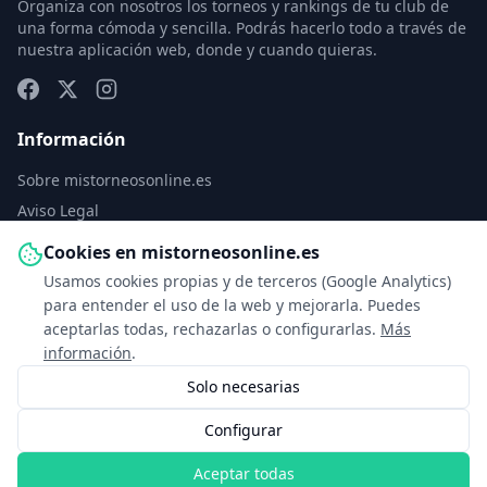
Organiza con nosotros los torneos y rankings de tu club de
una forma cómoda y sencilla. Podrás hacerlo todo a través de
nuestra aplicación web, donde y cuando quieras.
Información
Sobre mistorneosonline.es
Aviso Legal
Política de Privacidad
Cookies en mistorneosonline.es
Política de Cookies
Usamos cookies propias y de terceros (Google Analytics)
Configurar cookies
para entender el uso de la web y mejorarla. Puedes
aceptarlas todas, rechazarlas o configurarlas.
Más
Contacto
información
.
Solo necesarias
info@mistorneosonline.es
Configurar
© 2026 Copyright: mistorneosonline.es
Aceptar todas