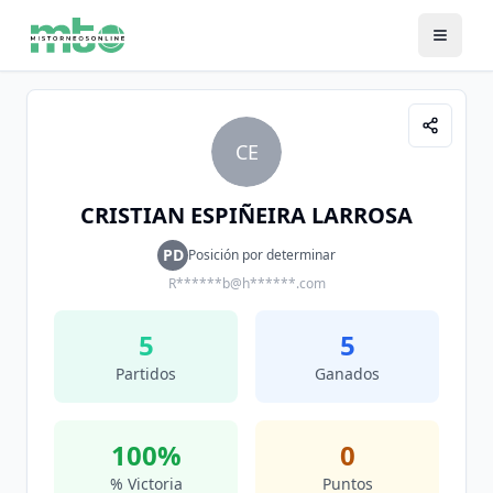
CE
CRISTIAN ESPIÑEIRA LARROSA
PD
Posición por determinar
R******b@h******.com
5
5
Partidos
Ganados
100
%
0
% Victoria
Puntos