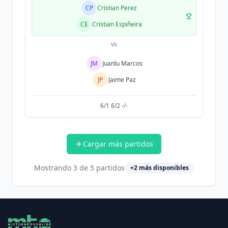
CP
Cristian Perez
CE
Cristian Espiñeira
vs
JM
Juanlu Marcos
JP
Jaime Paz
6/1 6/2 -/-
Cargar más partidos
Mostrando
3
de
5
partidos
+
2
más disponibles