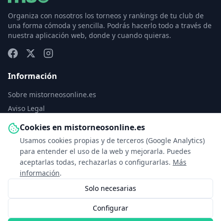
Organiza con nosotros los torneos y rankings de tu club de
una forma cómoda y sencilla. Podrás hacerlo todo a través de
nuestra aplicación web, donde y cuando quieras.
Información
Sobre mistorneosonline.es
Aviso Legal
Política de Privacidad
Cookies en mistorneosonline.es
Política de Cookies
Usamos cookies propias y de terceros (Google Analytics)
Configurar cookies
para entender el uso de la web y mejorarla. Puedes
aceptarlas todas, rechazarlas o configurarlas.
Más
Contacto
información
.
Solo necesarias
info@mistorneosonline.es
Configurar