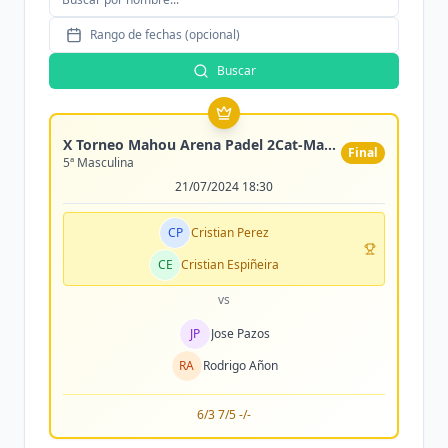
Rango de fechas (opcional)
Buscar
X Torneo Mahou Arena Padel 2Cat-Max 300 parejas
Final
5ª Masculina
21/07/2024 18:30
CP
Cristian Perez
CE
Cristian Espiñeira
vs
JP
Jose Pazos
RA
Rodrigo Añon
6/3 7/5 -/-