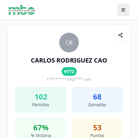
CR
CARLOS RODRIGUEZ CAO
#772
C********o@g****.com
102
68
Partidos
Ganados
67
%
53
% Victoria
Puntos