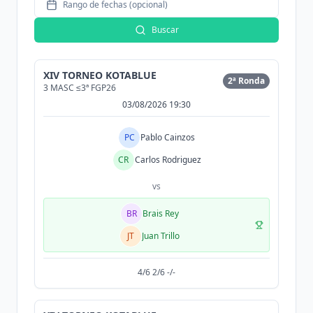
Rango de fechas (opcional)
Buscar
XIV TORNEO KOTABLUE
2ª Ronda
3 MASC ≤3ª FGP26
03/08/2026 19:30
PC
Pablo Cainzos
CR
Carlos Rodriguez
vs
BR
Brais Rey
JT
Juan Trillo
4/6 2/6 -/-