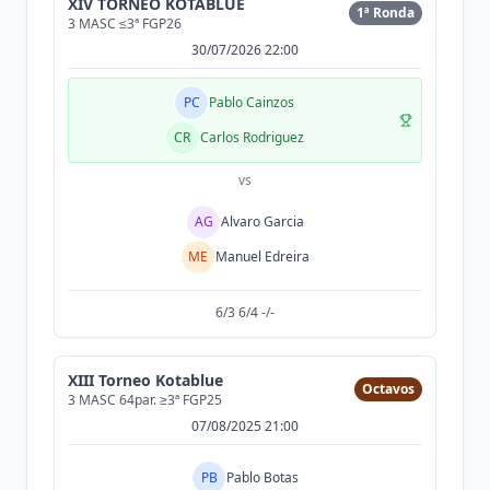
XIV TORNEO KOTABLUE
1ª Ronda
3 MASC ≤3ª FGP26
30/07/2026 22:00
PC
Pablo Cainzos
CR
Carlos Rodriguez
vs
AG
Alvaro Garcia
ME
Manuel Edreira
6/3 6/4 -/-
XIII Torneo Kotablue
Octavos
3 MASC 64par. ≥3ª FGP25
07/08/2025 21:00
PB
Pablo Botas