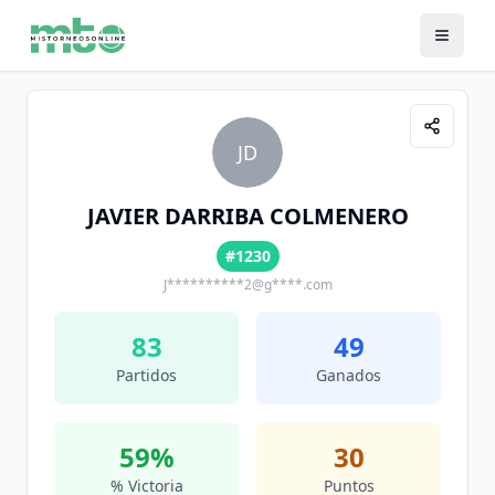
JD
JAVIER DARRIBA COLMENERO
#1230
J**********2@g****.com
83
49
Partidos
Ganados
59
%
30
% Victoria
Puntos