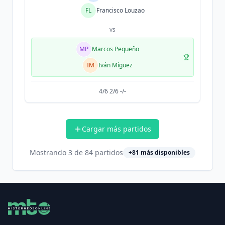
FL
Francisco Louzao
vs
MP
Marcos Pequeño
IM
Iván Míguez
4/6 2/6 -/-
Cargar más partidos
Mostrando
3
de
84
partidos
+
81
más disponibles