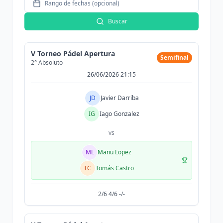
Rango de fechas (opcional)
Buscar
V Torneo Pádel Apertura
Semifinal
2° Absoluto
26/06/2026 21:15
JD
Javier Darriba
IG
Iago Gonzalez
vs
ML
Manu Lopez
TC
Tomás Castro
2/6 4/6 -/-