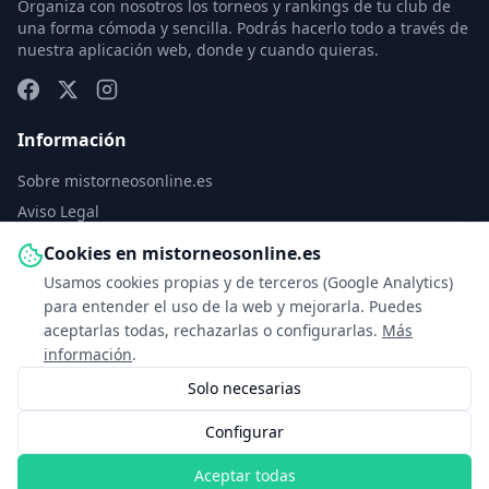
Organiza con nosotros los torneos y rankings de tu club de
una forma cómoda y sencilla. Podrás hacerlo todo a través de
nuestra aplicación web, donde y cuando quieras.
Información
Sobre mistorneosonline.es
Aviso Legal
Política de Privacidad
Cookies en mistorneosonline.es
Política de Cookies
Usamos cookies propias y de terceros (Google Analytics)
Configurar cookies
para entender el uso de la web y mejorarla. Puedes
aceptarlas todas, rechazarlas o configurarlas.
Más
Contacto
información
.
Solo necesarias
info@mistorneosonline.es
Configurar
© 2026 Copyright: mistorneosonline.es
Aceptar todas