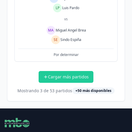
LP
Luis Pardo
vs
MA
Miguel Angel Brea
SE
Sindo Espiña
Por determinar
Cargar más partidos
Mostrando
3
de
53
partidos
+
50
más disponibles