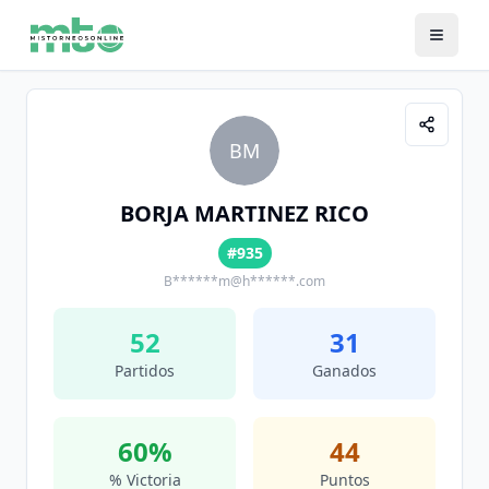
BM
BORJA MARTINEZ RICO
#935
B******m@h******.com
52
31
Partidos
Ganados
60
%
44
% Victoria
Puntos