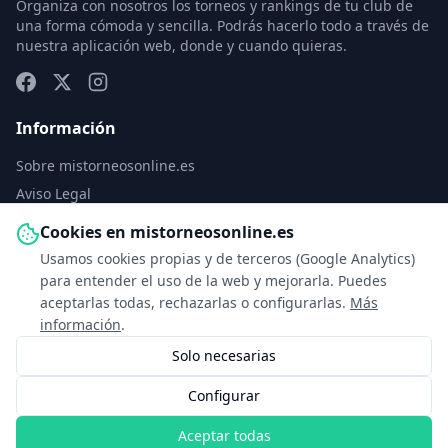
Organiza con nosotros los torneos y rankings de tu club de
una forma cómoda y sencilla. Podrás hacerlo todo a través de
nuestra aplicación web, donde y cuando quieras.
Información
Sobre mistorneosonline.es
Aviso Legal
Política de Privacidad
Cookies en mistorneosonline.es
Política de Cookies
Usamos cookies propias y de terceros (Google Analytics)
Configurar cookies
para entender el uso de la web y mejorarla. Puedes
aceptarlas todas, rechazarlas o configurarlas.
Más
Contacto
información
.
Solo necesarias
info@mistorneosonline.es
Configurar
© 2026 Copyright: mistorneosonline.es
Aceptar todas