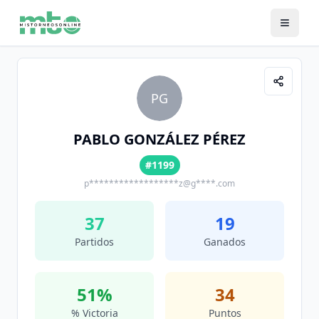
PG
PABLO GONZÁLEZ PÉREZ
#1199
p******************z@g****.com
37
19
Partidos
Ganados
51
%
34
% Victoria
Puntos