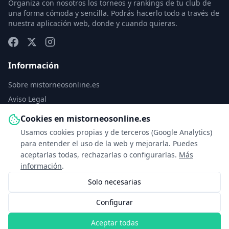
Organiza con nosotros los torneos y rankings de tu club de
una forma cómoda y sencilla. Podrás hacerlo todo a través de
nuestra aplicación web, donde y cuando quieras.
Información
Sobre mistorneosonline.es
Aviso Legal
Política de Privacidad
Cookies en mistorneosonline.es
Política de Cookies
Usamos cookies propias y de terceros (Google Analytics)
Configurar cookies
para entender el uso de la web y mejorarla. Puedes
aceptarlas todas, rechazarlas o configurarlas.
Más
Contacto
información
.
Solo necesarias
info@mistorneosonline.es
Configurar
© 2026 Copyright: mistorneosonline.es
Aceptar todas