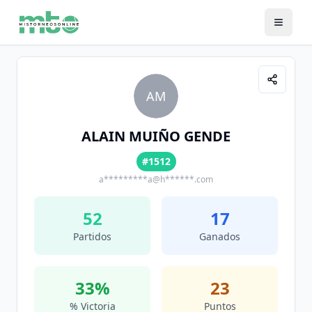
AM
ALAIN MUIÑO GENDE
#1512
a*********a@h******.com
52
17
Partidos
Ganados
33
%
23
% Victoria
Puntos