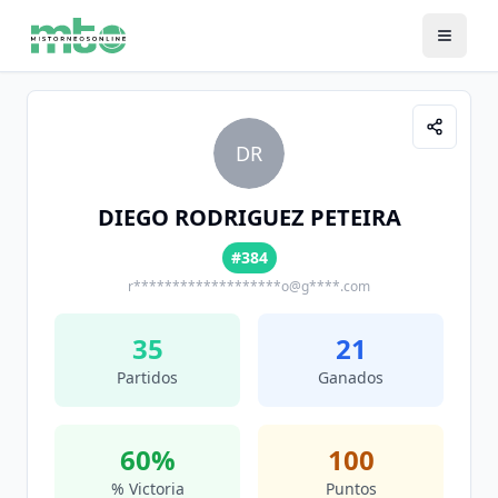
DR
DIEGO RODRIGUEZ PETEIRA
#384
r*******************o@g****.com
35
21
Partidos
Ganados
60
%
100
% Victoria
Puntos