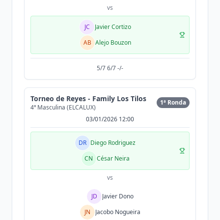
vs
JC
Javier Cortizo
AB
Alejo Bouzon
5/7 6/7 -/-
Torneo de Reyes - Family Los Tilos
1ª Ronda
4ª Masculina (ELCALUX)
03/01/2026 12:00
DR
Diego Rodriguez
CN
César Neira
vs
JD
Javier Dono
JN
Jacobo Nogueira