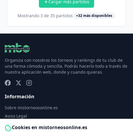
Cargar más partidos
Mostrando
3
de
35
partidos
+
32
más disponibles
Organiza con nosotros los torneos y rankings de tu club de
una forma cómoda y sencilla. Podrás hacerlo todo a través de
nuestra aplicación web, donde y cuando quieras.
Información
Sobre mistorneosonline.es
Aviso Legal
Política de Privacidad
Cookies en mistorneosonline.es
Política de Cookies