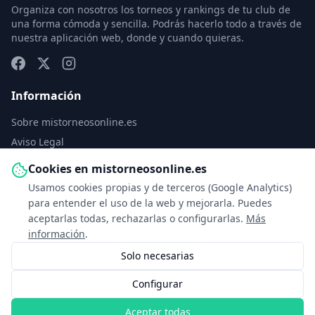
Organiza con nosotros los torneos y rankings de tu club de
una forma cómoda y sencilla. Podrás hacerlo todo a través de
nuestra aplicación web, donde y cuando quieras.
Información
Sobre mistorneosonline.es
Aviso Legal
Política de Privacidad
Cookies en mistorneosonline.es
Política de Cookies
Usamos cookies propias y de terceros (Google Analytics)
Configurar cookies
para entender el uso de la web y mejorarla. Puedes
aceptarlas todas, rechazarlas o configurarlas.
Más
Contacto
información
.
Solo necesarias
info@mistorneosonline.es
Configurar
© 2026 Copyright: mistorneosonline.es
Aceptar todas