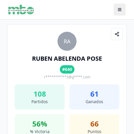
RA
RUBEN ABELENDA POSE
#640
r**********3@g****.com
108
61
Partidos
Ganados
56
%
66
% Victoria
Puntos