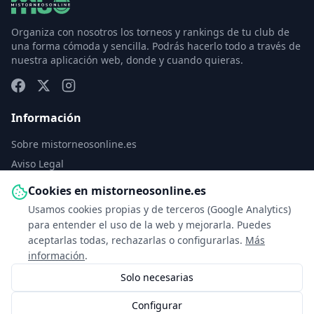
Organiza con nosotros los torneos y rankings de tu club de
una forma cómoda y sencilla. Podrás hacerlo todo a través de
nuestra aplicación web, donde y cuando quieras.
Información
Sobre mistorneosonline.es
Aviso Legal
Política de Privacidad
Cookies en mistorneosonline.es
Política de Cookies
Usamos cookies propias y de terceros (Google Analytics)
Configurar cookies
para entender el uso de la web y mejorarla. Puedes
aceptarlas todas, rechazarlas o configurarlas.
Más
Contacto
información
.
Solo necesarias
info@mistorneosonline.es
Configurar