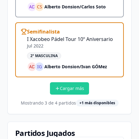
AD
CS
Alberto Donsion
/
Carlos Soto
Semifinalista
I Xacobeo Pádel Tour 10º Aniversario
Jul 2022
2º MASCULINA
AD
IG
Alberto Donsion
/
Ivan GÓMez
Cargar más
Mostrando
3
de
4
partidos
+
1
más disponibles
Partidos Jugados