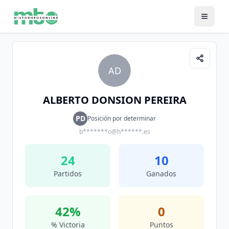
AD
ALBERTO DONSION PEREIRA
PD
Posición por determinar
b*******o@h******.es
24
10
Partidos
Ganados
42
%
0
% Victoria
Puntos