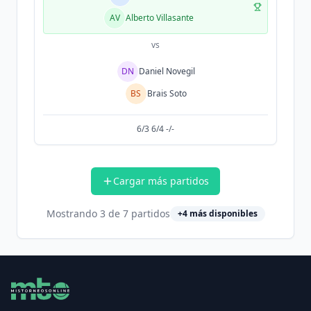
AV
Alberto Villasante
vs
DN
Daniel Novegil
BS
Brais Soto
6/3 6/4 -/-
Cargar más partidos
Mostrando
3
de
7
partidos
+
4
más disponibles