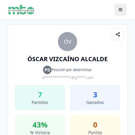
ÓV
ÓSCAR VIZCAÍNO ALCALDE
PD
Posición por determinar
o************1@g****.com
7
3
Partidos
Ganados
43
%
0
% Victoria
Puntos