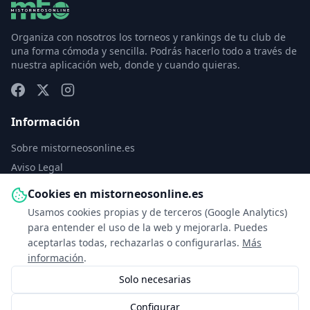
Organiza con nosotros los torneos y rankings de tu club de
una forma cómoda y sencilla. Podrás hacerlo todo a través de
nuestra aplicación web, donde y cuando quieras.
Información
Sobre mistorneosonline.es
Aviso Legal
Política de Privacidad
Cookies en mistorneosonline.es
Política de Cookies
Usamos cookies propias y de terceros (Google Analytics)
Configurar cookies
para entender el uso de la web y mejorarla. Puedes
aceptarlas todas, rechazarlas o configurarlas.
Más
Contacto
información
.
Solo necesarias
info@mistorneosonline.es
Configurar