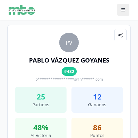
PV
PABLO VÁZQUEZ GOYANES
#482
p*****************s@h******.com
25
12
Partidos
Ganados
48
%
86
% Victoria
Puntos