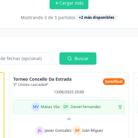
Cargar más
Mostrando
3
de
5
partidos
+
2
más disponibles
de fechas (opcional)
Buscar
Torneo Concello Da Estrada
Semifinal
3º Unisex cascada4º
13/06/2025 20:00
MV
Matias Vila
/
DF
Daniel Fernandez
vs
JG
Javier Gonzalez
/
IM
Iván Míguez