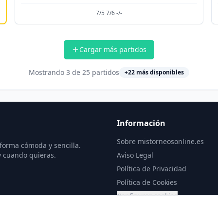
7/5 7/6 -/-
Cargar más partidos
Mostrando
3
de
25
partidos
+
22
más disponibles
Información
Sobre mistorneosonline.es
 forma cómoda y sencilla.
y cuando quieras.
Aviso Legal
Política de Privacidad
Política de Cookies
Configurar cookies