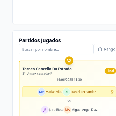
Partidos Jugados
Rango 
Torneo Concello Da Estrada
Final
3º Unisex cascada4º
14/06/2025 11:30
MV
Matias Vila
/
DF
Daniel Fernandez
vs
JR
Jairo Rios
/
MÁ
Miguel Ángel Diaz