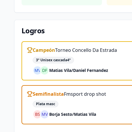
Logros
Campeón
Torneo Concello Da Estrada
3º Unisex cascada4º
MV
DF
Matias Vila
/
Daniel Fernandez
Semifinalista
Fmsport drop shot
Plata masc
BS
MV
Borja Sesto
/
Matias Vila