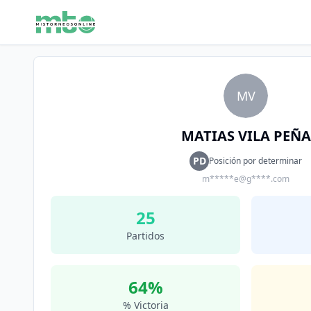
MV
MATIAS VILA PEÑA
PD
Posición por determinar
m*****e@g****.com
25
Partidos
64
%
% Victoria