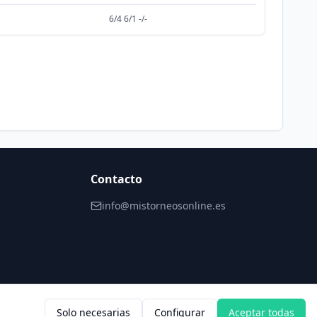
6/4 6/1 -/-
Contacto
info@mistorneosonline.es
Solo necesarias
Configurar
Aceptar todas