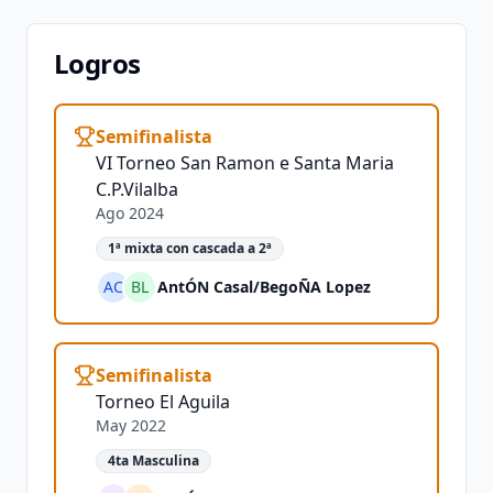
Logros
Semifinalista
VI Torneo San Ramon e Santa Maria
C.P.Vilalba
Ago 2024
1ª mixta con cascada a 2ª
AC
BL
AntÓN Casal
/
BegoÑA Lopez
Semifinalista
Torneo El Aguila
May 2022
4ta Masculina