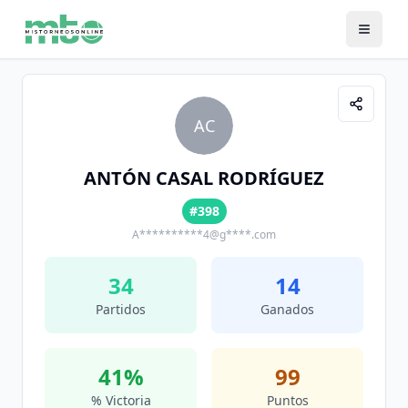
AC
ANTÓN CASAL RODRÍGUEZ
#398
A**********4@g****.com
34
14
Partidos
Ganados
41
%
99
% Victoria
Puntos