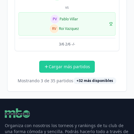
vs
PV
Pablo Villar
RV
Roi Vazquez
3/6 2/6 -/-
Cargar más partidos
Mostrando
3
de
35
partidos
+
32
más disponibles
Organiza con nosotros los torneos y rankings de tu club de
una forma cómoda y sencilla. Podrás hacerlo todo a través de