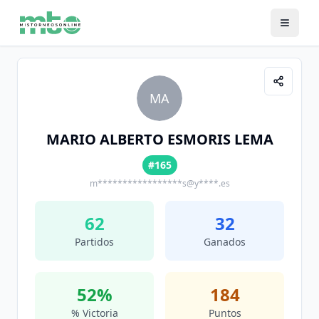
MA
MARIO ALBERTO ESMORIS LEMA
#165
m*****************s@y****.es
62
32
Partidos
Ganados
52
%
184
% Victoria
Puntos