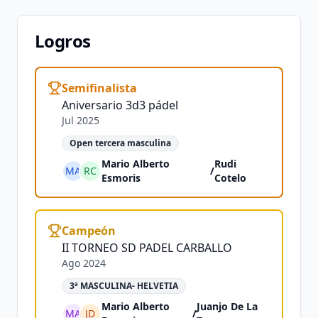
Logros
Semifinalista
Aniversario 3d3 pádel
Jul 2025
Open tercera masculina
Mario Alberto
Rudi
MA
RC
/
Esmoris
Cotelo
Campeón
II TORNEO SD PADEL CARBALLO
Ago 2024
3ª MASCULINA- HELVETIA
Mario Alberto
Juanjo De La
MA
JD
/