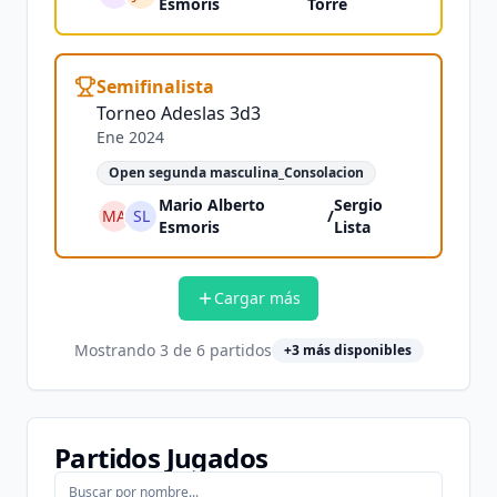
Esmoris
Torre
Semifinalista
Torneo Adeslas 3d3
Ene 2024
Open segunda masculina_Consolacion
Mario Alberto
Sergio
MA
SL
/
Esmoris
Lista
Cargar más
Mostrando
3
de
6
partidos
+
3
más disponibles
Partidos Jugados