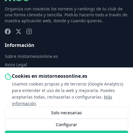
Organiza con nosotros los torneos y rankings de tu club de
una forma cómoda y sencilla. Podrás hacerlo todo a través de
nuestra aplicación web, donde y cuando quieras.
Información
Sobre mistorneosonline.es
Aviso Legal
Política de Privacidad
Cookies en mistorneosonline.es
Política de Cookies
Usamos cookies propias y de terceros (Google Analytics)
Configurar cookies
para entender el uso de la web y mejorarla. Puedes
aceptarlas todas, rechazarlas o configurarlas.
Más
Contacto
información
.
Solo necesarias
info@mistorneosonline.es
Configurar