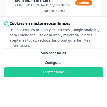
XIV TORNEO KOTABLUE
Semifinal
2 MASC ≤1ª FGP26. No 1ª+1ª_Consolacion
08/08/2026 20:45
DT
David Torreiro
Cookies en mistorneosonline.es
Usamos cookies propias y de terceros (Google Analytics)
LD
Lucas De Albornoz
para entender el uso de la web y mejorarla. Puedes
vs
aceptarlas todas, rechazarlas o configurarlas.
Más
información
.
AP
Alejandro Patiño
Solo necesarias
FM
Francisco Monroy
Configurar
7/5 4/6 9/11
Aceptar todas
XIV TORNEO KOTABLUE
Cuartos
2 MASC ≤1ª FGP26. No 1ª+1ª_Consolacion
08/08/2026 11:45
DT
David Torreiro