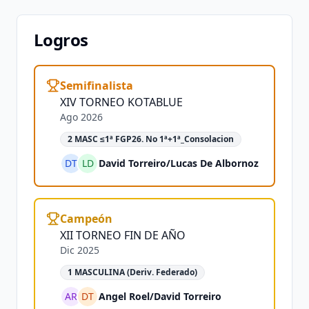
Logros
Semifinalista
XIV TORNEO KOTABLUE
Ago 2026
2 MASC ≤1ª FGP26. No 1ª+1ª_Consolacion
DT
LD
David Torreiro
/
Lucas De Albornoz
Campeón
XII TORNEO FIN DE AÑO
Dic 2025
1 MASCULINA (Deriv. Federado)
AR
DT
Angel Roel
/
David Torreiro