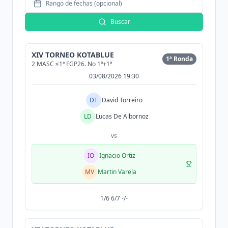
Rango de fechas (opcional)
Buscar
XIV TORNEO KOTABLUE
1ª Ronda
2 MASC ≤1ª FGP26. No 1ª+1ª
03/08/2026 19:30
DT
David Torreiro
LD
Lucas De Albornoz
vs
IO
Ignacio Ortiz
MV
Martin Varela
1/6 6/7 -/-