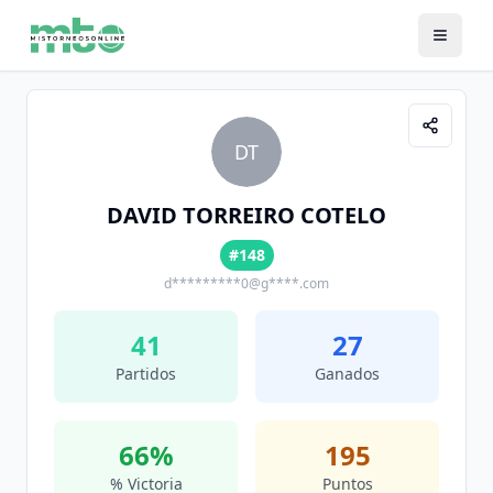
DT
DAVID TORREIRO COTELO
#148
d*********0@g****.com
41
27
Partidos
Ganados
66
%
195
% Victoria
Puntos