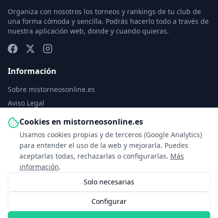
Organiza con nosotros los torneos y rankings de tu club de
una forma cómoda y sencilla. Podrás hacerlo todo a través de
nuestra aplicación web, donde y cuando quieras.
Información
Sobre mistorneosonline.es
Aviso Legal
Política de Privacidad
Cookies en mistorneosonline.es
Política de Cookies
Usamos cookies propias y de terceros (Google Analytics)
Configurar cookies
para entender el uso de la web y mejorarla. Puedes
aceptarlas todas, rechazarlas o configurarlas.
Más
Contacto
información
.
Solo necesarias
info@mistorneosonline.es
Configurar
© 2026 Copyright: mistorneosonline.es