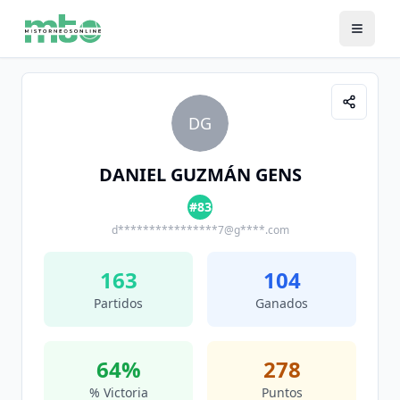
DG
DANIEL GUZMÁN GENS
#83
d****************7@g****.com
163
104
Partidos
Ganados
64
%
278
% Victoria
Puntos