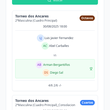
Buscar
Torneo dos Ancares
Octavos
2ªMasculina (Cuadro Principal)
30/08/2025 18:00
LJ
Luis Javier Fernandez
AC
Abel Carballes
vs
AB
Arman Bergantiños
DS
Diego Sal
4/6 2/6 -/-
Torneo dos Ancares
Cuartos
2ªMasculina (Cuadro Principal)_Consolacion