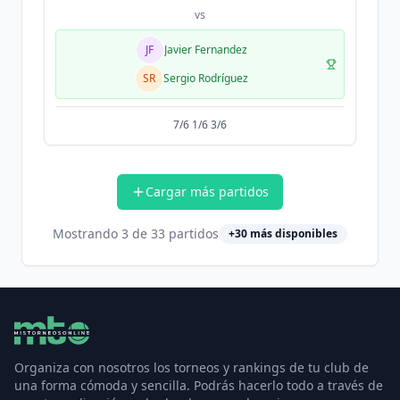
vs
JF
Javier Fernandez
SR
Sergio Rodríguez
7/6 1/6 3/6
Cargar más partidos
Mostrando
3
de
33
partidos
+
30
más disponibles
Organiza con nosotros los torneos y rankings de tu club de
una forma cómoda y sencilla. Podrás hacerlo todo a través de