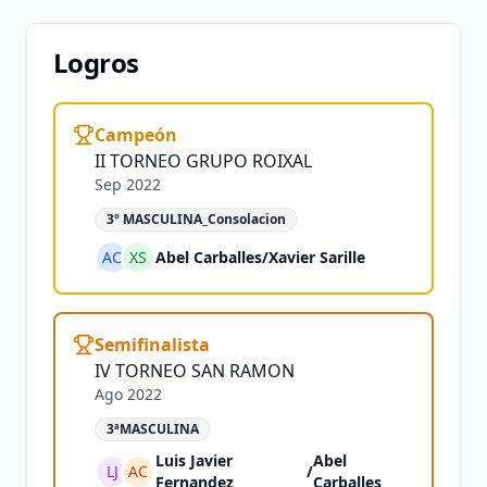
Logros
Campeón
II TORNEO GRUPO ROIXAL
Sep 2022
3º MASCULINA_Consolacion
AC
XS
Abel Carballes
/
Xavier Sarille
Semifinalista
IV TORNEO SAN RAMON
Ago 2022
3ªMASCULINA
Luis Javier
Abel
LJ
AC
/
Fernandez
Carballes