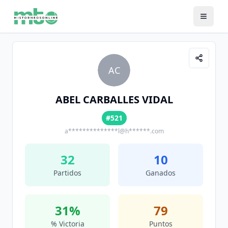
AC
ABEL CARBALLES VIDAL
#521
a**************l@h******.com
32
10
Partidos
Ganados
31
%
79
% Victoria
Puntos