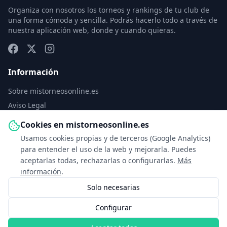
Organiza con nosotros los torneos y rankings de tu club de
una forma cómoda y sencilla. Podrás hacerlo todo a través de
nuestra aplicación web, donde y cuando quieras.
Información
Sobre mistorneosonline.es
Aviso Legal
Política de Privacidad
Cookies en mistorneosonline.es
Política de Cookies
Usamos cookies propias y de terceros (Google Analytics)
Configurar cookies
para entender el uso de la web y mejorarla. Puedes
aceptarlas todas, rechazarlas o configurarlas.
Más
Contacto
información
.
Solo necesarias
info@mistorneosonline.es
Configurar
© 2026 Copyright: mistorneosonline.es