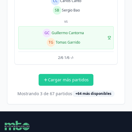
CC
Carlos Canto
SB
Sergio Bao
vs
GC
Guillermo Cantorna
TG
Tomas Garrido
2/6 1/6 -/-
Cargar más partidos
Mostrando
3
de
67
partidos
+
64
más disponibles