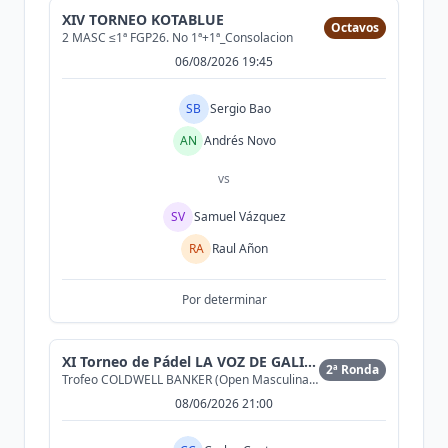
XIV TORNEO KOTABLUE
Octavos
2 MASC ≤1ª FGP26. No 1ª+1ª_Consolacion
06/08/2026 19:45
SB
Sergio Bao
AN
Andrés Novo
vs
SV
Samuel Vázquez
RA
Raul Añon
Por determinar
XI Torneo de Pádel LA VOZ DE GALICIA
2ª Ronda
Trofeo COLDWELL BANKER (Open Masculina 2ª)
08/06/2026 21:00