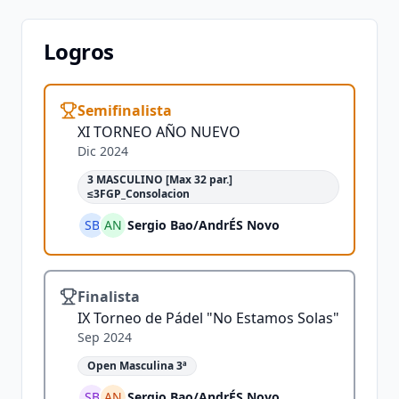
Logros
Semifinalista
XI TORNEO AÑO NUEVO
Dic 2024
3 MASCULINO [Max 32 par.]
≤3FGP_Consolacion
SB
AN
Sergio Bao
/
AndrÉS Novo
Finalista
IX Torneo de Pádel "No Estamos Solas"
Sep 2024
Open Masculina 3ª
SB
AN
Sergio Bao
/
AndrÉS Novo