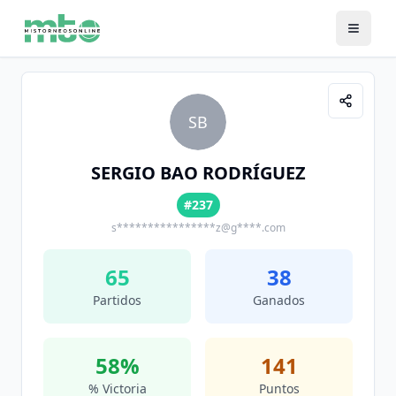
SB
SERGIO BAO RODRÍGUEZ
#237
s****************z@g****.com
65
38
Partidos
Ganados
58
%
141
% Victoria
Puntos