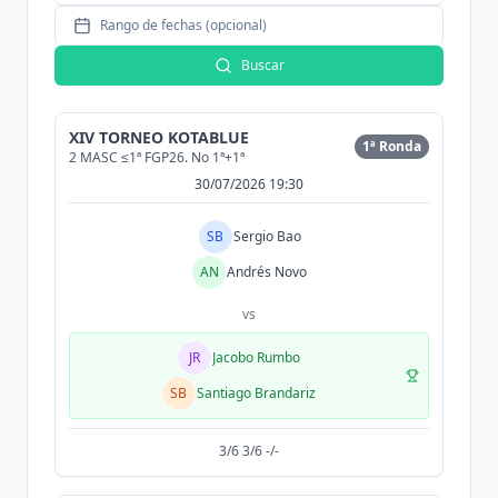
Rango de fechas (opcional)
Buscar
XIV TORNEO KOTABLUE
1ª Ronda
2 MASC ≤1ª FGP26. No 1ª+1ª
30/07/2026 19:30
SB
Sergio Bao
AN
Andrés Novo
vs
JR
Jacobo Rumbo
SB
Santiago Brandariz
3/6 3/6 -/-