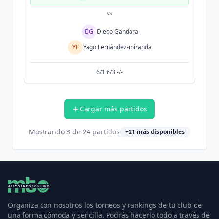
vs
DG
Diego Gandara
YF
Yago Fernández-miranda
6/1 6/3 -/-
Cargar más partidos
Mostrando
3
de
24
partidos
+
21
más disponibles
Organiza con nosotros los torneos y rankings de tu club de
una forma cómoda y sencilla. Podrás hacerlo todo a través de