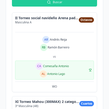
Buscar
II Torneo social navideño Arena padel (solo jugado
Octavos
Masculina A
AR
Andrés Reija
RB
Ramón Barreiro
vs
CA
Comesaña Antonio
AL
Antonio Lago
WO
XI Torneo Mahou (300MAX) 2 categorias
Cuartos
3ª Masculina (48)