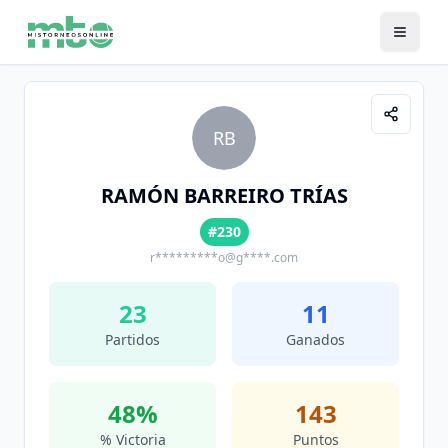
RB
RAMÓN BARREIRO TRÍAS
#230
r*********o@g****.com
23
11
Partidos
Ganados
48
%
143
% Victoria
Puntos