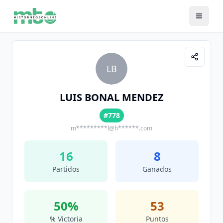
LB
LUIS BONAL MENDEZ
#778
m*********l@h******.com
16
8
Partidos
Ganados
50
%
53
% Victoria
Puntos