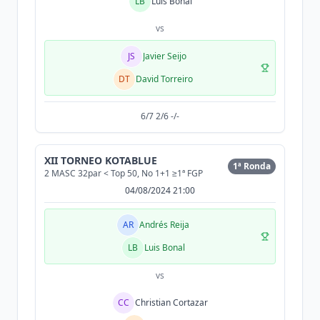
LB
Luis Bonal
vs
JS
Javier Seijo
DT
David Torreiro
6/7 2/6 -/-
XII TORNEO KOTABLUE
1ª Ronda
2 MASC 32par < Top 50, No 1+1 ≥1ª FGP
04/08/2024 21:00
AR
Andrés Reija
LB
Luis Bonal
vs
CC
Christian Cortazar