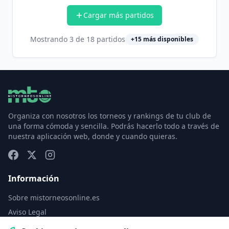
Cargar más partidos
Mostrando
3
de
18
partidos
+
15
más disponibles
Organiza con nosotros los torneos y rankings de tu club de
una forma cómoda y sencilla. Podrás hacerlo todo a través de
nuestra aplicación web, donde y cuando quieras.
Información
Sobre mistorneosonline.es
Aviso Legal
Política de Privacidad