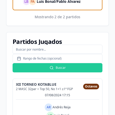
LB
PA
Luis Bonal
/
Pablo Alvarez
Mostrando
2
de
2
partidos
Partidos Jugados
Rango de fechas (opcional)
Buscar
XII TORNEO KOTABLUE
Octavos
2 MASC 32par < Top 50, No 1+1 ≥1ª FGP
07/08/2024 17:15
AR
Andrés Reija