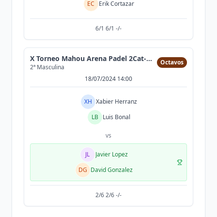
EC
Erik Cortazar
6/1 6/1 -/-
X Torneo Mahou Arena Padel 2Cat-Max 300 parejas
Octavos
2ª Masculina
18/07/2024 14:00
XH
Xabier Herranz
LB
Luis Bonal
vs
JL
Javier Lopez
DG
David Gonzalez
2/6 2/6 -/-