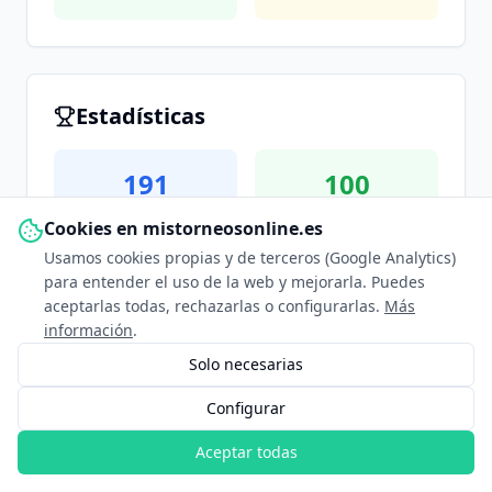
Estadísticas
191
100
Sets Jugados
Sets Ganados
Cookies en mistorneosonline.es
Usamos cookies propias y de terceros (Google Analytics)
para entender el uso de la web y mejorarla. Puedes
1855
892
aceptarlas todas, rechazarlas o configurarlas.
Más
Juegos Jugados
Juegos Ganados
información
.
Solo necesarias
16
10
Configurar
Tie Breaks Jugados
Tie Breaks Ganados
Aceptar todas