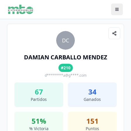
DC
DAMIAN CARBALLO MENDEZ
#210
d********a@g****.com
67
34
Partidos
Ganados
51
%
151
% Victoria
Puntos