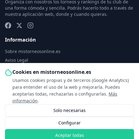
Organiza con nosotros los torneos y rankings de tu club de
una forma cómoda y sencilla. Podrás hacerlo todo a través de
nuestra aplicación web, donde y cuando quieras.
Información
Sobre mistorneosonline.es
Aviso Legal
Política de Privacidad
Cookies en mistorneosonline.es
Política de Cookies
Usamos cookies propias y de terceros (Google Analytics)
Configurar cookies
para entender el uso de la web y mejorarla. Puedes
aceptarlas todas, rechazarlas o configurarlas.
Más
Contacto
información
.
Solo necesarias
info@mistorneosonline.es
Configurar
© 2026 Copyright: mistorneosonline.es
Aceptar todas