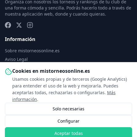
Organiza con nosotros los torneos y rankings de tu club de
una forma cómoda y sencilla. Podrás hacerlo todo a través de
nuestra aplicación web, donde y cuando quieras.
Información
Sobre mistorneosonline.es
Aviso Legal
Política de Privacidad
Cookies en mistorneosonline.es
Política de Cookies
Usamos cookies propias y de terceros (Google Analytics)
Configurar cookies
para entender el uso de la web y mejorarla. Puedes
aceptarlas todas, rechazarlas o configurarlas.
Más
Contacto
información
.
Solo necesarias
info@mistorneosonline.es
Configurar
© 2026 Copyright: mistorneosonline.es
Aceptar todas