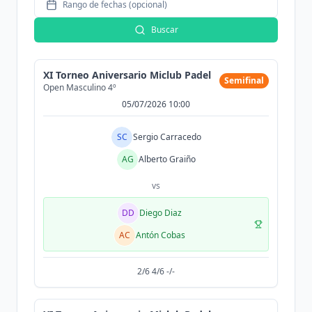
Rango de fechas (opcional)
Buscar
XI Torneo Aniversario Miclub Padel
Semifinal
Open Masculino 4º
05/07/2026 10:00
SC
Sergio Carracedo
AG
Alberto Graiño
vs
DD
Diego Diaz
AC
Antón Cobas
2/6 4/6 -/-