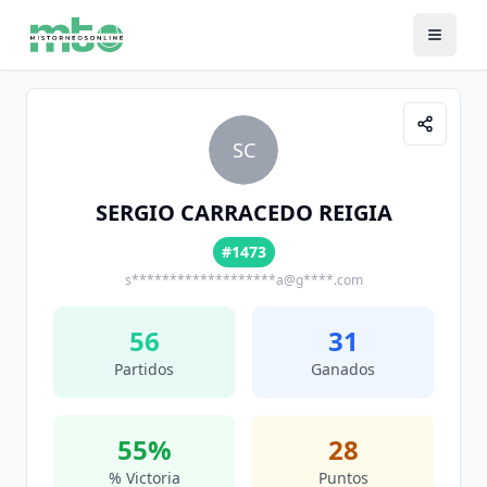
SC
SERGIO CARRACEDO REIGIA
#1473
s*******************a@g****.com
56
31
Partidos
Ganados
55
%
28
% Victoria
Puntos