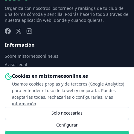
Organiza con nosotros los torneos y rankings de tu club de
una forma cómoda y sencilla. Podrás hacerlo todo a través de
nuestra aplicación web, donde y cuando quieras.
Información
Sobre mistorneosonline.es
Aviso Legal
Política de Privacidad
Cookies en mistorneosonline.es
Política de Cookies
Usamos cookies propias y de terceros (Google Analytics)
Configurar cookies
para entender el uso de la web y mejorarla. Puedes
aceptarlas todas, rechazarlas o configurarlas.
Más
Contacto
información
.
Solo necesarias
info@mistorneosonline.es
Configurar