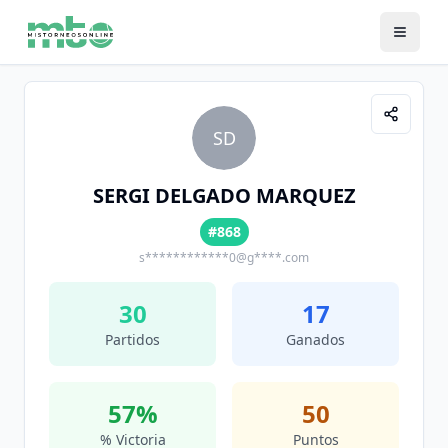
SD
SERGI DELGADO MARQUEZ
#868
s************0@g****.com
30
17
Partidos
Ganados
57
%
50
% Victoria
Puntos