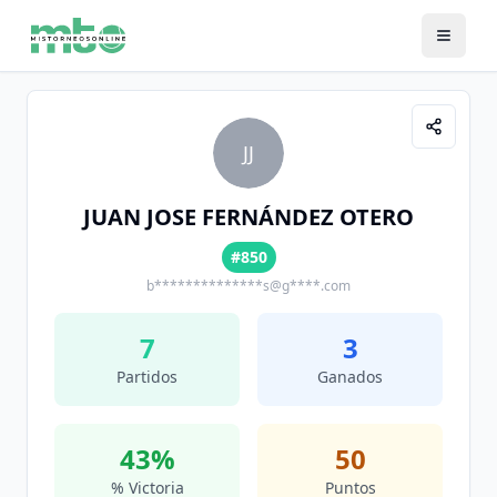
JJ
JUAN JOSE FERNÁNDEZ OTERO
#850
b**************s@g****.com
7
3
Partidos
Ganados
43
%
50
% Victoria
Puntos