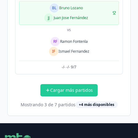
BL
Bruno Lozano
JJ
Juan Jose Fernández
vs
RF
Ramon Fontenla
IF
Ismael Fernandez
-/- -/- 9/7
Cargar más partidos
Mostrando
3
de
7
partidos
+
4
más disponibles