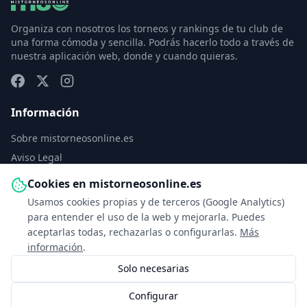
Organiza con nosotros los torneos y rankings de tu club de
una forma cómoda y sencilla. Podrás hacerlo todo a través de
nuestra aplicación web, donde y cuando quieras.
Información
Sobre mistorneosonline.es
Aviso Legal
Política de Privacidad
Cookies en mistorneosonline.es
Política de Cookies
Usamos cookies propias y de terceros (Google Analytics)
Configurar cookies
para entender el uso de la web y mejorarla. Puedes
aceptarlas todas, rechazarlas o configurarlas.
Más
Contacto
información
.
Solo necesarias
info@mistorneosonline.es
Configurar