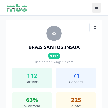
BS
BRAIS SANTOS INSUA
#117
B**********7@g****.com
112
71
Partidos
Ganados
63
%
225
% Victoria
Puntos