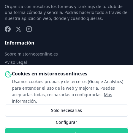
Organiza con nosotros los torneos y rankings de tu club de
una forma cómoda y sencilla. Podrás hacerlo todo a través de
nuestra aplicación web, donde y cuando quieras.
Información
Sobre mistorneosonline.es
Aviso Legal
Política de Privacidad
Cookies en mistorneosonline.es
Política de Cookies
Usamos cookies propias y de terceros (Google Analytics)
Configurar cookies
para entender el uso de la web y mejorarla. Puedes
aceptarlas todas, rechazarlas o configurarlas.
Más
Contacto
información
.
Solo necesarias
info@mistorneosonline.es
Configurar
© 2026 Copyright: mistorneosonline.es