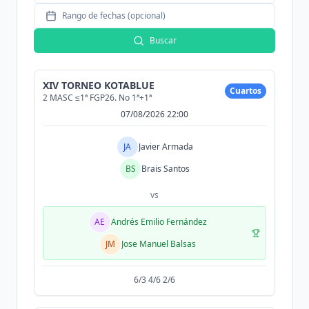
Rango de fechas (opcional)
Buscar
XIV TORNEO KOTABLUE
Cuartos
2 MASC ≤1ª FGP26. No 1ª+1ª
07/08/2026 22:00
JA
Javier Armada
BS
Brais Santos
vs
AE
Andrés Emilio Fernández
JM
Jose Manuel Balsas
6/3 4/6 2/6