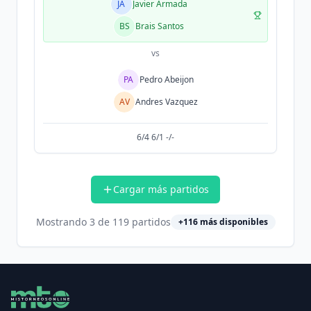
JA
Javier Armada
BS
Brais Santos
vs
PA
Pedro Abeijon
AV
Andres Vazquez
6/4 6/1 -/-
Cargar más partidos
Mostrando
3
de
119
partidos
+
116
más disponibles